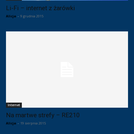
Li-Fi – internet z żarówki
Alicja
-
9 grudnia 2015
Internet
Na martwe strefy – RE210
Alicja
-
19 sierpnia 2015