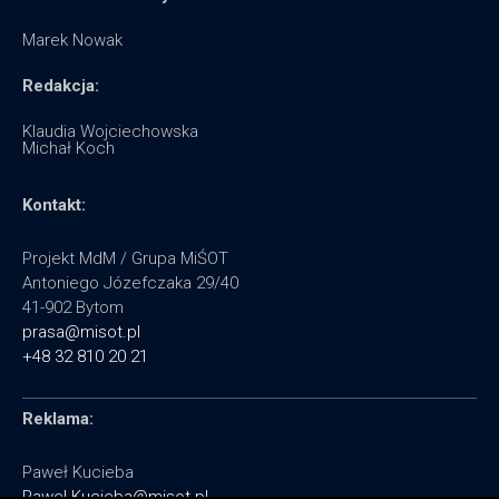
Marek Nowak
Redakcja:
Klaudia Wojciechowska
Michał Koch
Kontakt:
Projekt MdM / Grupa MiŚOT
Antoniego Józefczaka 29/40
41-902 Bytom
prasa@misot.pl
+48 32 810 20 21
Reklama:
Paweł Kucieba
Pawel.Kucieba@misot.pl