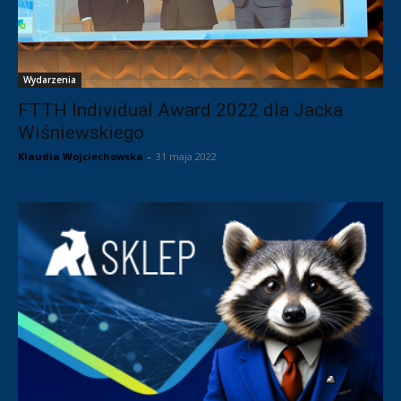
Wydarzenia
FTTH Individual Award 2022 dla Jacka
Wiśniewskiego
Klaudia Wojciechowska
-
31 maja 2022