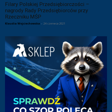
Filary Polskiej Przedsiębiorczości –
nagrody Rady Przedsiębiorców przy
Rzeczniku MŚP
Klaudia Wojciechowska
-
24 czerwca 2021