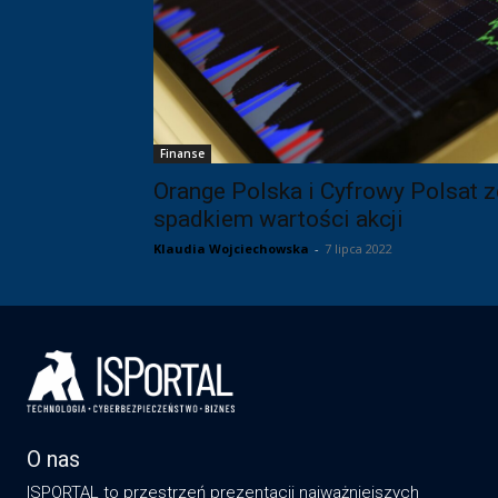
Finanse
Orange Polska i Cyfrowy Polsat z
spadkiem wartości akcji
Klaudia Wojciechowska
-
7 lipca 2022
O nas
ISPORTAL to przestrzeń prezentacji najważniejszych