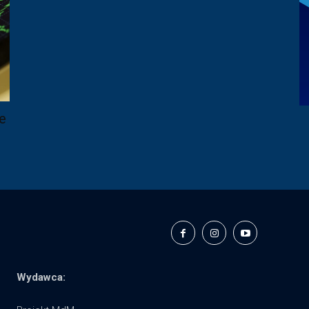
e
Wydawca: