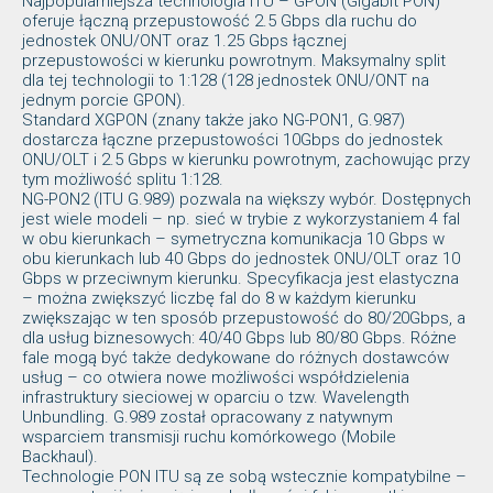
Najpopularniejsza technologia ITU – GPON (Gigabit PON)
oferuje łączną przepustowość 2.5 Gbps dla ruchu do
jednostek ONU/ONT oraz 1.25 Gbps łącznej
przepustowości w kierunku powrotnym. Maksymalny split
dla tej technologii to 1:128 (128 jednostek ONU/ONT na
jednym porcie GPON).
Standard XGPON (znany także jako NG-PON1, G.987)
dostarcza łączne przepustowości 10Gbps do jednostek
ONU/OLT i 2.5 Gbps w kierunku powrotnym, zachowując przy
tym możliwość splitu 1:128.
NG-PON2 (ITU G.989) pozwala na większy wybór. Dostępnych
jest wiele modeli – np. sieć w trybie z wykorzystaniem 4 fal
w obu kierunkach – symetryczna komunikacja 10 Gbps w
obu kierunkach lub 40 Gbps do jednostek ONU/OLT oraz 10
Gbps w przeciwnym kierunku. Specyfikacja jest elastyczna
– można zwiększyć liczbę fal do 8 w każdym kierunku
zwiększając w ten sposób przepustowość do 80/20Gbps, a
dla usług biznesowych: 40/40 Gbps lub 80/80 Gbps. Różne
fale mogą być także dedykowane do różnych dostawców
usług – co otwiera nowe możliwości współdzielenia
infrastruktury sieciowej w oparciu o tzw. Wavelength
Unbundling. G.989 został opracowany z natywnym
wsparciem transmisji ruchu komórkowego (Mobile
Backhaul).
Technologie PON ITU są ze sobą wstecznie kompatybilne –