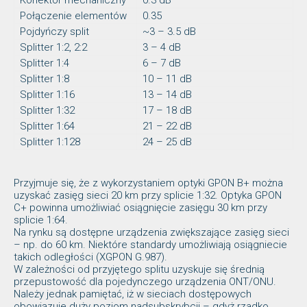
Konektor mechaniczny
0.3 dB
Połączenie elementów
0.35
Pojdyńczy split
~3 – 3.5 dB
Splitter 1:2, 2:2
3 – 4 dB
Splitter 1:4
6 – 7 dB
Splitter 1:8
10 – 11 dB
Splitter 1:16
13 – 14 dB
Splitter 1:32
17 – 18 dB
Splitter 1:64
21 – 22 dB
Splitter 1:128
24 – 25 dB
Przyjmuje się, że z wykorzystaniem optyki GPON B+ można
uzyskać zasięg sieci 20 km przy splicie 1:32. Optyka GPON
C+ powinna umożliwiać osiągnięcie zasięgu 30 km przy
splicie 1:64.
Na rynku są dostępne urządzenia zwiększające zasięg sieci
– np. do 60 km. Niektóre standardy umożliwiają osiągniecie
takich odległości (XGPON G.987).
W zależności od przyjętego splitu uzyskuje się średnią
przepustowość dla pojedynczego urządzenia ONT/ONU.
Należy jednak pamiętać, iż w sieciach dostępowych
obowiązuje duży poziom nadsubskrybcji – gdyż rzadko