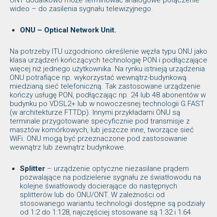
ONT dodatkowo może terminować analogowe połączenie
wideo – do zasilenia sygnału telewizyjnego.
ONU – Optical Network Unit.
Na potrzeby ITU uzgodniono określenie węzła typu ONU jako
klasa urządzeń kończących technologię PON i podłączające
więcej niż jednego użytkownika. Na rynku istnieją urządzenia
ONU potrafiące np. wykorzystać wewnątrz-budynkową
miedzianą sieć telefoniczną. Tak zastosowane urządzenie
kończy usługę PON, podłączając np. 24 lub 48 abonentów w
budynku po VDSL2+ lub w nowoczesnej technologii G.FAST
(w architekturze FTTDp). Innymi przykładami ONU są
terminale przygotowane specyficznie pod transmisje z
masztów komórkowych, lub jeszcze inne, tworzące sieć
WiFi. ONU mogą być przeznaczone pod zastosowanie
wewnątrz lub zewnątrz budynkowe.
Splitter
– urządzenie optyczne niezasilane prądem
pozwalające na podzielenie sygnału ze światłowodu na
kolejne światłowody docierające do następnych
splitterów lub do ONU/ONT. W zależności od
stosowanego wariantu technologii dostępne są podziały
od 1:2 do 1:128, najczęściej stosowane są 1:32 i 1:64.