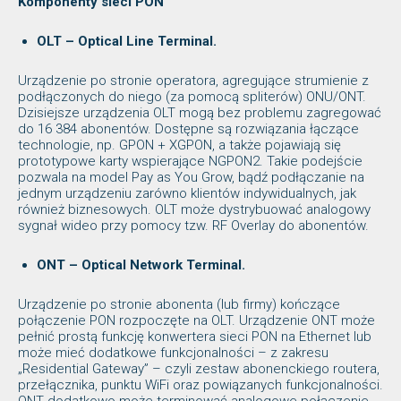
Komponenty sieci PON
OLT – Optical Line Terminal.
Urządzenie po stronie operatora, agregujące strumienie z
podłączonych do niego (za pomocą spliterów) ONU/ONT.
Dzisiejsze urządzenia OLT mogą bez problemu zagregować
do 16 384 abonentów. Dostępne są rozwiązania łączące
technologie, np. GPON + XGPON, a także pojawiają się
prototypowe karty wspierające NGPON2. Takie podejście
pozwala na model Pay as You Grow, bądź podłączanie na
jednym urządzeniu zarówno klientów indywidualnych, jak
również biznesowych. OLT może dystrybuować analogowy
sygnał wideo przy pomocy tzw. RF Overlay do abonentów.
ONT – Optical Network Terminal.
Urządzenie po stronie abonenta (lub firmy) kończące
połączenie PON rozpoczęte na OLT. Urządzenie ONT może
pełnić prostą funkcję konwertera sieci PON na Ethernet lub
może mieć dodatkowe funkcjonalności – z zakresu
„Residential Gateway” – czyli zestaw abonenckiego routera,
przełącznika, punktu WiFi oraz powiązanych funkcjonalności.