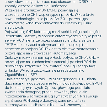
spowodowane tym, iż prace nad standardem G.989 nie
zostały jeszcze całkowicie ukończone.
W zakresie produktów ONT/ONU pojawiają się
wszechstronne ONT wspierające np. 5GHz WiFi, a także
nowe technologie, takie jak MoCA 2.0 – pozwalające
wykorzystać kabel koncentryczny do dystrybucji usług
sieciowych.
Pojawiają się ONT, które mają możliwość konfiguracji części
Residential Gateway w sposób automatyczny nie tyko przez
serwer ACS, ale także przez ściągnięcie pliku z serwera
TFTP – po uprzednim otrzymaniu informacji o pliku i
serwerze w opcjach DCHP. Jest to ciekawe zastosowanie
pozwalające na wprowadzeni automatyzacji.
Ciekawym rozwiązaniem są wkładki optyczne GPON ONU –
pozwalające na uruchomienie transmisji po sieci PON do
dowolnego urządzenia (np. routera) obsługującego taką
wkładkę. Wkładka zazwyczaj się przedstawia jako
GigabitEthernet SFP.
Ciała standaryzujące zaś – w szczególności ITU – kładą
duży nacisk na dostosowanie technologii dostępowych PON
do tendencji rynkowych. Oprócz głównego postulatu
zwiększania dostępnej przepustowości, planuje się
rozszerzenia wachlarza usług symetrycznych. Przewiduje
się, iż sieci PON będą wykorzystywane jako tańsza
alternatywa do podłączania klientów biznesowych.