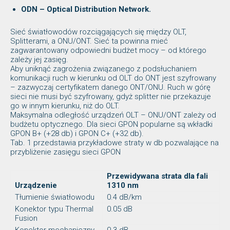
ODN – Optical Distribution Network.
Sieć światłowodów rozciągających się między OLT,
Splitterami, a ONU/ONT. Sieć ta powinna mieć
zagwarantowany odpowiedni budżet mocy – od którego
zależy jej zasięg.
Aby uniknąć zagrożenia związanego z podsłuchaniem
komunikacji ruch w kierunku od OLT do ONT jest szyfrowany
– zazwyczaj certyfikatem danego ONT/ONU. Ruch w górę
sieci nie musi być szyfrowany, gdyż splitter nie przekazuje
go w innym kierunku, niż do OLT.
Maksymalna odległość urządzeń OLT – ONU/ONT zależy od
budżetu optycznego. Dla sieci GPON popularne są wkładki
GPON B+ (+28 db) i GPON C+ (+32 db).
Tab. 1 przedstawia przykładowe straty w db pozwalające na
przybliżenie zasięgu sieci GPON
Przewidywana strata dla fali
Urządzenie
1310 nm
Tłumienie światłowodu
0.4 dB/km
Konektor typu Thermal
0.05 dB
Fusion