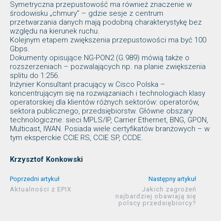
Symetryczna przepustowość ma również znaczenie w
środowisku „chmury” – gdzie sesje z centrum
przetwarzania danych mają podobną charakterystykę bez
względu na kierunek ruchu.
Kolejnym etapem zwiększenia przepustowości ma być 100
Gbps.
Dokumenty opisujące NG-PON2 (G.989) mówią także o
rozszerzeniach – pozwalających np. na planie zwiększenia
splitu do 1:256.
Inżynier Konsultant pracujący w Cisco Polska –
koncentrującym się na rozwiązaniach i technologiach klasy
operatorskiej dla klientów różnych sektorów: operatorów,
sektora publicznego, przedsiębiorstw. Główne obszary
technologiczne: sieci MPLS/IP, Carrier Ethernet, BNG, GPON,
Multicast, IWAN. Posiada wiele certyfikatów branżowych – w
tym eksperckie CCIE RS, CCIE SP, CCDE.
Krzysztof Konkowski
Poprzedni artykuł
Następny artykuł
Aktualności z EPIX
Jakich zagrożeń
najbardziej obawiają się
polscy przedsiębiorcy?