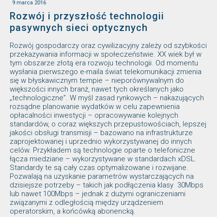
9 marca 2016
Rozwój i przyszłość technologii
pasywnych sieci optycznych
Rozwój gospodarczy oraz cywilizacyjny zależy od szybkości
przekazywania informacji w społeczeństwie. XX wiek był w
tym obszarze złotą era rozwoju technologii. Od momentu
wysłania pierwszego e-maila świat telekomunikacji zmienia
się w błyskawicznym tempie – nieporównywalnym do
większości innych branż, nawet tych określanych jako
„technologiczne”. W myśl zasad rynkowych – nakazujących
rozsądne planowanie wydatków w celu zapewnienia
opłacalności inwestycji – opracowywanie kolejnych
standardów, o coraz większych przepustowościach, lepszej
jakości obsługi transmisji – bazowano na infrastrukturze
zaprojektowanej i uprzednio wykorzystywanej do innych
celów. Przykładem są technologie oparte o telefoniczne
łącza miedziane – wykorzystywane w standardach xDSL.
Standardy te są cały czas optymalizowane i rozwijane.
Pozwalają na uzyskanie parametrów wystarczających na
dzisiejsze potrzeby – takich jak podłączenia klasy 30Mbps
lub nawet 100Mbps – jednak z dużymi ograniczeniami
związanymi z odległością między urządzeniem
operatorskim, a końcówką abonencką.