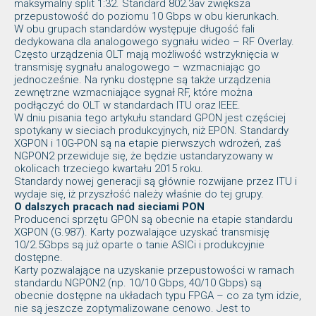
maksymalny split 1:32. Standard 802.3av zwiększa
przepustowość do poziomu 10 Gbps w obu kierunkach.
W obu grupach standardów występuje długość fali
dedykowana dla analogowego sygnału wideo – RF Overlay.
Często urządzenia OLT mają możliwość wstrzyknięcia w
transmisję sygnału analogowego – wzmacniając go
jednocześnie. Na rynku dostępne są także urządzenia
zewnętrzne wzmacniające sygnał RF, które można
podłączyć do OLT w standardach ITU oraz IEEE.
W dniu pisania tego artykułu standard GPON jest częściej
spotykany w sieciach produkcyjnych, niż EPON. Standardy
XGPON i 10G-PON są na etapie pierwszych wdrożeń, zaś
NGPON2 przewiduje się, że będzie ustandaryzowany w
okolicach trzeciego kwartału 2015 roku.
Standardy nowej generacji są głównie rozwijane przez ITU i
wydaje się, iż przyszłość należy właśnie do tej grupy.
O dalszych pracach nad sieciami PON
Producenci sprzętu GPON są obecnie na etapie standardu
XGPON (G.987). Karty pozwalające uzyskać transmisję
10/2.5Gbps są już oparte o tanie ASICi i produkcyjnie
dostępne.
Karty pozwalające na uzyskanie przepustowości w ramach
standardu NGPON2 (np. 10/10 Gbps, 40/10 Gbps) są
obecnie dostępne na układach typu FPGA – co za tym idzie,
nie są jeszcze zoptymalizowane cenowo. Jest to