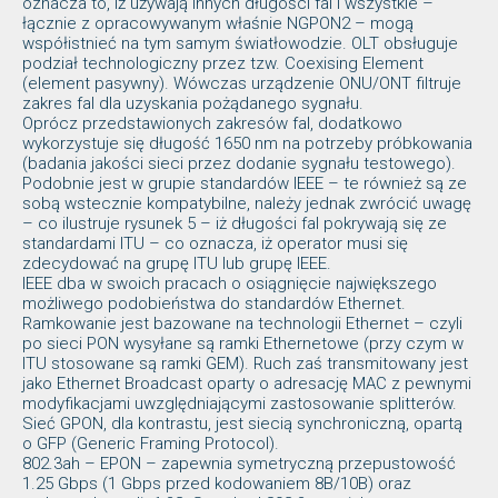
oznacza to, iż używają innych długości fal i wszystkie –
łącznie z opracowywanym właśnie NGPON2 – mogą
współistnieć na tym samym światłowodzie. OLT obsługuje
podział technologiczny przez tzw. Coexising Element
(element pasywny). Wówczas urządzenie ONU/ONT filtruje
zakres fal dla uzyskania pożądanego sygnału.
Oprócz przedstawionych zakresów fal, dodatkowo
wykorzystuje się długość 1650 nm na potrzeby próbkowania
(badania jakości sieci przez dodanie sygnału testowego).
Podobnie jest w grupie standardów IEEE – te również są ze
sobą wstecznie kompatybilne, należy jednak zwrócić uwagę
– co ilustruje rysunek 5 – iż długości fal pokrywają się ze
standardami ITU – co oznacza, iż operator musi się
zdecydować na grupę ITU lub grupę IEEE.
IEEE dba w swoich pracach o osiągnięcie największego
możliwego podobieństwa do standardów Ethernet.
Ramkowanie jest bazowane na technologii Ethernet – czyli
po sieci PON wysyłane są ramki Ethernetowe (przy czym w
ITU stosowane są ramki GEM). Ruch zaś transmitowany jest
jako Ethernet Broadcast oparty o adresację MAC z pewnymi
modyfikacjami uwzględniającymi zastosowanie splitterów.
Sieć GPON, dla kontrastu, jest siecią synchroniczną, opartą
o GFP (Generic Framing Protocol).
802.3ah – EPON – zapewnia symetryczną przepustowość
1.25 Gbps (1 Gbps przed kodowaniem 8B/10B) oraz