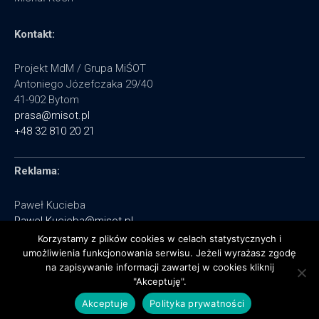
Kontakt:
Projekt MdM / Grupa MiŚOT
Antoniego Józefczaka 29/40
41-902 Bytom
prasa@misot.pl
+48 32 810 20 21
Reklama:
Paweł Kucieba
Pawel.Kucieba@misot.pl
+48 602 495 064
Korzystamy z plików cookies w celach statystycznych i
umożliwienia funkcjonowania serwisu. Jeżeli wyrażasz zgodę
na zapisywanie informacji zawartej w cookies kliknij
"Akceptuję".
Akceptuje
Polityka prywatności