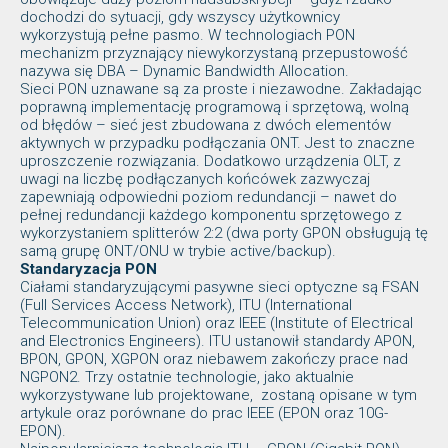
dochodzi do sytuacji, gdy wszyscy użytkownicy
wykorzystują pełne pasmo. W technologiach PON
mechanizm przyznający niewykorzystaną przepustowość
nazywa się DBA – Dynamic Bandwidth Allocation.
Sieci PON uznawane są za proste i niezawodne. Zakładając
poprawną implementację programową i sprzętową, wolną
od błędów – sieć jest zbudowana z dwóch elementów
aktywnych w przypadku podłączania ONT. Jest to znaczne
uproszczenie rozwiązania. Dodatkowo urządzenia OLT, z
uwagi na liczbę podłączanych końcówek zazwyczaj
zapewniają odpowiedni poziom redundancji – nawet do
pełnej redundancji każdego komponentu sprzętowego z
wykorzystaniem splitterów 2:2 (dwa porty GPON obsługują tę
samą grupę ONT/ONU w trybie active/backup).
Standaryzacja PON
Ciałami standaryzującymi pasywne sieci optyczne są FSAN
(Full Services Access Network), ITU (International
Telecommunication Union) oraz IEEE (Institute of Electrical
and Electronics Engineers). ITU ustanowił standardy APON,
BPON, GPON, XGPON oraz niebawem zakończy prace nad
NGPON2. Trzy ostatnie technologie, jako aktualnie
wykorzystywane lub projektowane, zostaną opisane w tym
artykule oraz porównane do prac IEEE (EPON oraz 10G-
EPON).