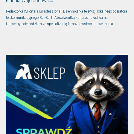
Klaudia Wojciechowska
Redaktorka ISPortal i ISProfessional. Dziennikarka telewizji lokalnego operatora
telekomunikacyjnego Ret-Sat1. Absolwentka kulturoznawstwa na
Uniwersytecie Łódzkim ze specjalizacją filmoznawstwo i nowe media.