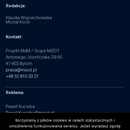
Redakcja:
Klaudia Wojciechowska
Michał Koch
Kontakt:
Projekt MdM / Grupa MiŚOT
Antoniego Józefczaka 29/40
41-902 Bytom
prasa@misot.pl
+48 32 810 20 21
Reklama:
Paweł Kucieba
Pawel.Kucieba@misot.pl
+48 602 495 064
Korzystamy z plików cookies w celach statystycznych i
umożliwienia funkcjonowania serwisu. Jeżeli wyrażasz zgodę