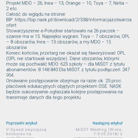
Projekt MDO – 26, Inea – 13, Orange – 10, Toya – 7, Netia –
2 etc.
Całość do wglądu na stronie
BIP: https://bip.nask.pl/download/2/338/informacjazotwarcia
ofert
Stowarzyszenie e-Południe startowało na 26 paczek –
szanse ma w 15. Najwięksi wygrani: Toya – 7 obszarów, OPL
– 8 obszarów, Inea – 13 obszarów, a my MDO – 15
obszarów.
Koniec końców, przetarg nie okazał się faworyzować OPL
(OPL nie startowali wszędzie). Dane obszarów, którymi
może się pochwalić MDO: 623 szkoły – dla MiŚOT z tytułu
abonamentów: 8 148 840 Dla MiŚOT z tytułu podłączeń: 247
954.
Omawiane postępowanie obejmuje na razie ok. 25 proc.
placówek edukacyjnych objętych projektem OSE. NASK
będzie sukcesywnie ogłaszała kolejne postępowania na
transmisje danych dla tego projektu.
Poprzedni artykuł
Następny artykuł
V-Speed zwycięzcą
MiŚOT Meeting (Wisła,
konkursu na
7-9.05.2018) z