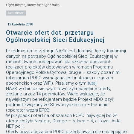
Light beams, super fast light trails.
Aktualności
12 kwietnia 2018
Otwarcie ofert dot. przetargu
Ogólnopolskiej Sieci Edukacyjnej
Przedmiotem przetargu NASk jest dostawa łączy transmisji
danych na potrzeby Ogólnopolskiej Sieci Edukacyjnej w
ramach dwóch postępowań: dla szkół na obszarach
realizacji projektów dotowanych w ramach Programu
Operacyjnego Polska Cyfrowa, drugie – szkoły poza nimi
(obszarach POPC wymagana jest instalacja urządzeń
abonenckich oraz WiFi). Pisaliśmy o tym
tutaj
.
NASK w dniu dzisiejszym otworzył nadesłane oferty,
złożone przez 14 podmiotów. Wiele wskazuje, że
największym beneficjentem będzie Projekt MDO, czyli
podmiot związany ze Stowarzyszeniem E-Południe
(operator węzła EPIX).
W przypadku ofert na obszarach POPC: najwięcej bo 24
oferty złożyła Nextera, Orange – 5, Inea – 4, a Toya i Asta-
NET po 1.
Oferty poza obszarami POPC przedstawiają się następująco: