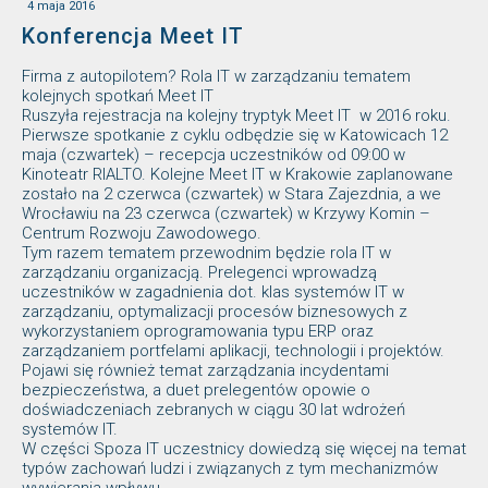
4 maja 2016
Konferencja Meet IT
Firma z autopilotem? Rola IT w zarządzaniu tematem
kolejnych spotkań Meet IT
Ruszyła rejestracja na kolejny tryptyk Meet IT w 2016 roku.
Pierwsze spotkanie z cyklu odbędzie się w Katowicach 12
maja (czwartek) – recepcja uczestników od 09:00 w
Kinoteatr RIALTO. Kolejne Meet IT w Krakowie zaplanowane
zostało na 2 czerwca (czwartek) w Stara Zajezdnia, a we
Wrocławiu na 23 czerwca (czwartek) w Krzywy Komin –
Centrum Rozwoju Zawodowego.
Tym razem tematem przewodnim będzie rola IT w
zarządzaniu organizacją. Prelegenci wprowadzą
uczestników w zagadnienia dot. klas systemów IT w
zarządzaniu, optymalizacji procesów biznesowych z
wykorzystaniem oprogramowania typu ERP oraz
zarządzaniem portfelami aplikacji, technologii i projektów.
Pojawi się również temat zarządzania incydentami
bezpieczeństwa, a duet prelegentów opowie o
doświadczeniach zebranych w ciągu 30 lat wdrożeń
systemów IT.
W części Spoza IT uczestnicy dowiedzą się więcej na temat
typów zachowań ludzi i związanych z tym mechanizmów