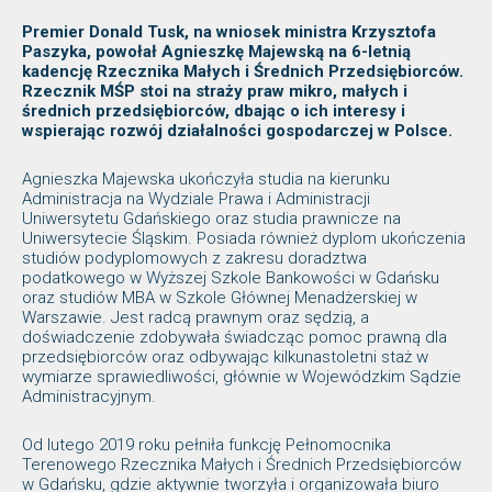
Premier Donald Tusk, na wniosek ministra Krzysztofa
Paszyka, powołał Agnieszkę Majewską na 6-letnią
kadencję Rzecznika Małych i Średnich Przedsiębiorców.
Rzecznik MŚP stoi na straży praw mikro, małych i
średnich przedsiębiorców, dbając o ich interesy i
wspierając rozwój działalności gospodarczej w Polsce.
Agnieszka Majewska ukończyła studia na kierunku
Administracja na Wydziale Prawa i Administracji
Uniwersytetu Gdańskiego oraz studia prawnicze na
Uniwersytecie Śląskim. Posiada również dyplom ukończenia
studiów podyplomowych z zakresu doradztwa
podatkowego w Wyższej Szkole Bankowości w Gdańsku
oraz studiów MBA w Szkole Głównej Menadżerskiej w
Warszawie. Jest radcą prawnym oraz sędzią, a
doświadczenie zdobywała świadcząc pomoc prawną dla
przedsiębiorców oraz odbywając kilkunastoletni staż w
wymiarze sprawiedliwości, głównie w Wojewódzkim Sądzie
Administracyjnym.
Od lutego 2019 roku pełniła funkcję Pełnomocnika
Terenowego Rzecznika Małych i Średnich Przedsiębiorców
w Gdańsku, gdzie aktywnie tworzyła i organizowała biuro