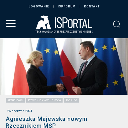
LOGOWANIE
ISPFORUM
KONTAKT
Aktualności
Prawo i Telekomunikacja
Top Grid
26 czerwca 2024
Agnieszka Majewska nowym
Rzecznikiem MŚP