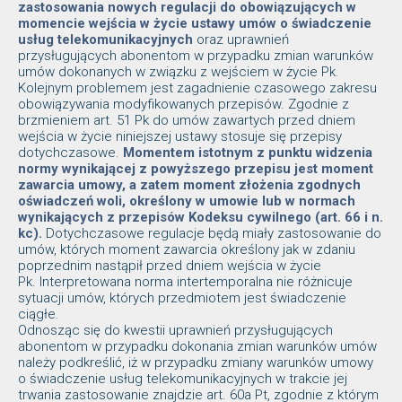
zastosowania nowych regulacji do obowiązujących w
momencie wejścia w życie ustawy umów o świadczenie
usług telekomunikacyjnych
oraz uprawnień
przysługujących abonentom w przypadku zmian warunków
umów dokonanych w związku z wejściem w życie Pk.
Kolejnym problemem jest zagadnienie czasowego zakresu
obowiązywania modyfikowanych przepisów. Zgodnie z
brzmieniem art. 51 Pk do umów zawartych przed dniem
wejścia w życie niniejszej ustawy stosuje się przepisy
dotychczasowe.
Momentem istotnym z punktu widzenia
normy wynikającej z powyższego przepisu jest moment
zawarcia umowy, a zatem moment złożenia zgodnych
oświadczeń woli, określony w umowie lub w normach
wynikających z przepisów Kodeksu cywilnego (art. 66 i n.
kc).
Dotychczasowe regulacje będą miały zastosowanie do
umów, których moment zawarcia określony jak w zdaniu
poprzednim nastąpił przed dniem wejścia w życie
Pk. Interpretowana norma intertemporalna nie różnicuje
sytuacji umów, których przedmiotem jest świadczenie
ciągłe.
Odnosząc się do kwestii uprawnień przysługujących
abonentom w przypadku dokonania zmian warunków umów
należy podkreślić, iż w przypadku zmiany warunków umowy
o świadczenie usług telekomunikacyjnych w trakcie jej
trwania zastosowanie znajdzie art. 60a Pt, zgodnie z którym