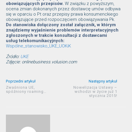
obowiązujących przepisów.
W związku z powyższym,
ocena zmian dokonanych przez dostawcę umów odbywa
się w oparciu o Pt oraz przepisy prawa konsumenckiego
obowiązujące przed rozpoczęciem obowiązywania Pk.
Do stanowiska dołączony został załącznik, w którym
znajdziemy wyjaśnienie problemów interpretacyjnych
zgłoszonych w trakcie konsultacji z dostawcami
usług telekomunikacyjnych:
Wspólne_stanowisko_UKE_UOKiK
Źródło:
UKE
Zdjęcie: onlinebusiness.volusion.com
Poprzedni artykuł
Następny artykuł
Zwaśniona UE,
Nowelizacja Ustawy –
spóźniony roaming…
wchodzi w życie już 1
stycznia 2015!