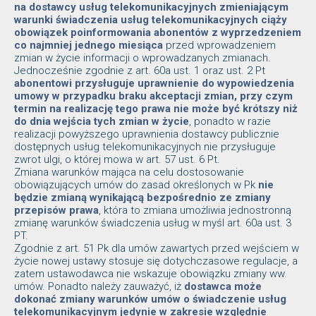
na dostawcy usług telekomunikacyjnych zmieniającym
warunki świadczenia usług telekomunikacyjnych ciąży
obowiązek poinformowania abonentów z wyprzedzeniem
co najmniej jednego miesiąca
przed wprowadzeniem
zmian w życie informacji o wprowadzanych zmianach.
Jednocześnie zgodnie z art. 60a ust. 1 oraz ust. 2 Pt
abonentowi przysługuje uprawnienie do wypowiedzenia
umowy w przypadku braku akceptacji zmian, przy czym
termin na realizację tego prawa nie może być krótszy niż
do dnia wejścia tych zmian w życie
, ponadto w razie
realizacji powyższego uprawnienia dostawcy publicznie
dostępnych usług telekomunikacyjnych nie przysługuje
zwrot ulgi, o której mowa w art. 57 ust. 6 Pt.
Zmiana warunków mająca na celu dostosowanie
obowiązujących umów do zasad określonych w Pk
nie
będzie zmianą wynikającą bezpośrednio ze zmiany
przepisów prawa
, która to zmiana umożliwia jednostronną
zmianę warunków świadczenia usług w myśl art. 60a ust. 3
PT.
Zgodnie z art. 51 Pk dla umów zawartych przed wejściem w
życie nowej ustawy stosuje się dotychczasowe regulacje, a
zatem ustawodawca nie wskazuje obowiązku zmiany ww.
umów. Ponadto należy zauważyć, iż
dostawca może
dokonać zmiany warunków umów o świadczenie usług
telekomunikacyjnym jedynie w zakresie względnie