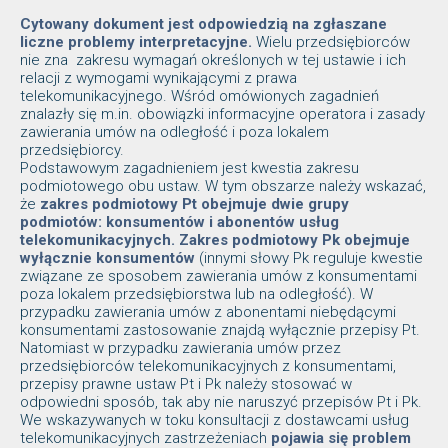
Cytowany dokument jest odpowiedzią na zgłaszane
liczne problemy interpretacyjne.
Wielu przedsiębiorców
nie zna zakresu wymagań określonych w tej ustawie i ich
relacji z wymogami wynikającymi z prawa
telekomunikacyjnego. Wśród omówionych zagadnień
znalazły się m.in. obowiązki informacyjne operatora i zasady
zawierania umów na odległość i poza lokalem
przedsiębiorcy.
Podstawowym zagadnieniem jest kwestia zakresu
podmiotowego obu ustaw. W tym obszarze należy wskazać,
że
zakres podmiotowy Pt obejmuje dwie grupy
podmiotów: konsumentów i abonentów usług
telekomunikacyjnych. Zakres podmiotowy Pk obejmuje
wyłącznie konsumentów
(innymi słowy Pk reguluje kwestie
związane ze sposobem zawierania umów z konsumentami
poza lokalem przedsiębiorstwa lub na odległość). W
przypadku zawierania umów z abonentami niebędącymi
konsumentami zastosowanie znajdą wyłącznie przepisy Pt.
Natomiast w przypadku zawierania umów przez
przedsiębiorców telekomunikacyjnych z konsumentami,
przepisy prawne ustaw Pt i Pk należy stosować w
odpowiedni sposób, tak aby nie naruszyć przepisów Pt i Pk.
We wskazywanych w toku konsultacji z dostawcami usług
telekomunikacyjnych zastrzeżeniach
pojawia się problem