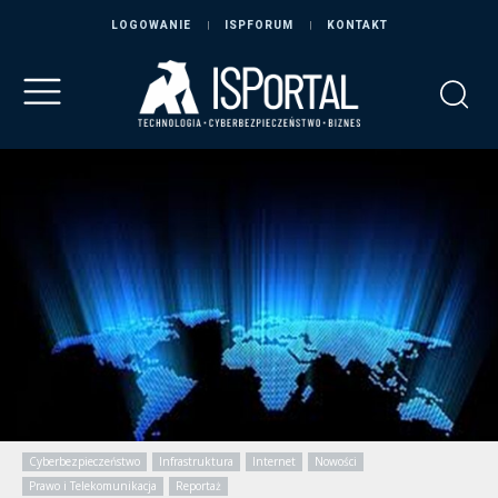
LOGOWANIE
ISPFORUM
KONTAKT
Cyberbezpieczeństwo
Infrastruktura
Internet
Nowości
Prawo i Telekomunikacja
Reportaż