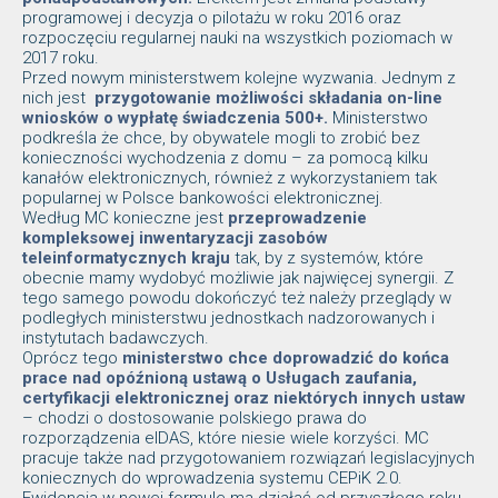
programowej i decyzja o pilotażu w roku 2016 oraz
rozpoczęciu regularnej nauki na wszystkich poziomach w
2017 roku.
Przed nowym ministerstwem kolejne wyzwania. Jednym z
nich jest
przygotowanie możliwości składania on-line
wniosków o wypłatę świadczenia 500+.
Ministerstwo
podkreśla że chce, by obywatele mogli to zrobić bez
konieczności wychodzenia z domu – za pomocą kilku
kanałów elektronicznych, również z wykorzystaniem tak
popularnej w Polsce bankowości elektronicznej.
Według MC konieczne jest
przeprowadzenie
kompleksowej inwentaryzacji zasobów
teleinformatycznych kraju
tak, by z systemów, które
obecnie mamy wydobyć możliwie jak najwięcej synergii. Z
tego samego powodu dokończyć też należy przeglądy w
podległych ministerstwu jednostkach nadzorowanych i
instytutach badawczych.
Oprócz tego
ministerstwo chce doprowadzić do końca
prace nad opóźnioną ustawą o Usługach zaufania,
certyfikacji elektronicznej oraz niektórych innych ustaw
– chodzi o dostosowanie polskiego prawa do
rozporządzenia eIDAS, które niesie wiele korzyści. MC
pracuje także nad przygotowaniem rozwiązań legislacyjnych
koniecznych do wprowadzenia systemu CEPiK 2.0.