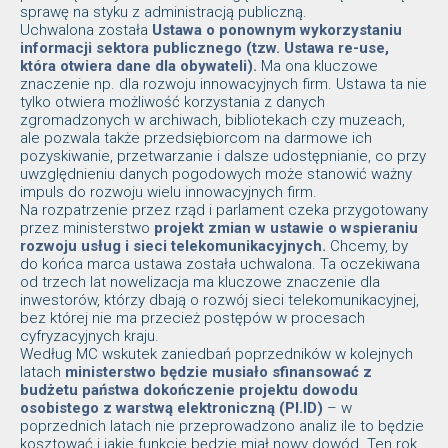
sprawę na styku z administracją publiczną.
Uchwalona została
Ustawa o ponownym wykorzystaniu
informacji sektora publicznego (tzw. Ustawa re-use,
która otwiera dane dla obywateli).
Ma ona kluczowe
znaczenie np. dla rozwoju innowacyjnych firm. Ustawa ta nie
tylko otwiera możliwość korzystania z danych
zgromadzonych w archiwach, bibliotekach czy muzeach,
ale pozwala także przedsiębiorcom na darmowe ich
pozyskiwanie, przetwarzanie i dalsze udostępnianie, co przy
uwzględnieniu danych pogodowych może stanowić ważny
impuls do rozwoju wielu innowacyjnych firm.
Na rozpatrzenie przez rząd i parlament czeka przygotowany
przez ministerstwo
projekt zmian w ustawie o wspieraniu
rozwoju usług i sieci telekomunikacyjnych.
Chcemy, by
do końca marca ustawa została uchwalona. Ta oczekiwana
od trzech lat nowelizacja ma kluczowe znaczenie dla
inwestorów, którzy dbają o rozwój sieci telekomunikacyjnej,
bez której nie ma przecież postępów w procesach
cyfryzacyjnych kraju.
Według MC wskutek zaniedbań poprzedników w kolejnych
latach
ministerstwo będzie musiało sfinansować z
budżetu państwa dokończenie projektu dowodu
osobistego z warstwą elektroniczną (Pl.ID)
– w
poprzednich latach nie przeprowadzono analiz ile to będzie
kosztować i jakie funkcje będzie miał nowy dowód. Ten rok