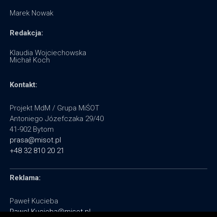
Marek Nowak
Redakcja:
Klaudia Wojciechowska
Michał Koch
Kontakt:
Projekt MdM / Grupa MiŚOT
Antoniego Józefczaka 29/40
41-902 Bytom
prasa@misot.pl
+48 32 810 20 21
Reklama:
Paweł Kucieba
Pawel.Kucieba@misot.pl