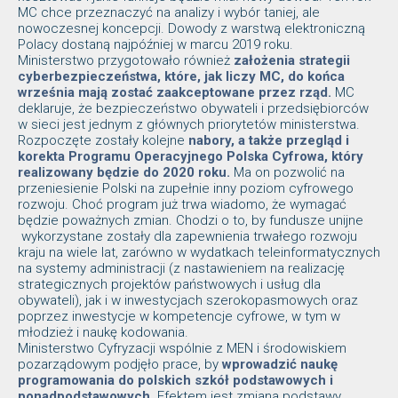
MC chce przeznaczyć na analizy i wybór taniej, ale
nowoczesnej koncepcji. Dowody z warstwą elektroniczną
Polacy dostaną najpóźniej w marcu 2019 roku.
Ministerstwo przygotowało również
założenia strategii
cyberbezpieczeństwa, które, jak liczy MC, do końca
września mają zostać zaakceptowane przez rząd.
MC
deklaruje, że bezpieczeństwo obywateli i przedsiębiorców
w sieci jest jednym z głównych priorytetów ministerstwa.
Rozpoczęte zostały kolejne
nabory, a także przegląd i
korekta Programu Operacyjnego Polska Cyfrowa, który
realizowany będzie do 2020 roku.
Ma on pozwolić na
przeniesienie Polski na zupełnie inny poziom cyfrowego
rozwoju. Choć program już trwa wiadomo, że wymagać
będzie poważnych zmian. Chodzi o to, by fundusze unijne
wykorzystane zostały dla zapewnienia trwałego rozwoju
kraju na wiele lat, zarówno w wydatkach teleinformatycznych
na systemy administracji (z nastawieniem na realizację
strategicznych projektów państwowych i usług dla
obywateli), jak i w inwestycjach szerokopasmowych oraz
poprzez inwestycje w kompetencje cyfrowe, w tym w
młodzież i naukę kodowania.
Ministerstwo Cyfryzacji wspólnie z MEN i środowiskiem
pozarządowym podjęło prace, by
wprowadzić naukę
programowania do polskich szkół podstawowych i
ponadpodstawowych.
Efektem jest zmiana podstawy