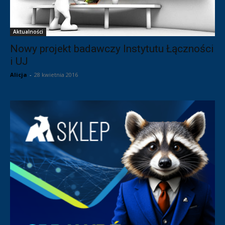
Aktualności
Nowy projekt badawczy Instytutu Łączności
i UJ
Alicja
-
28 kwietnia 2016