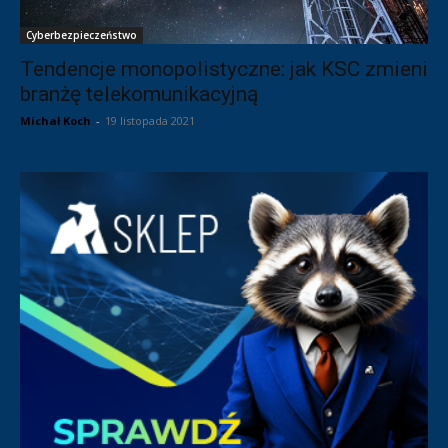
Cyberbezpieczeństwo
Tendencje monopolistyczne: jak KSC zmieni
branżę telekomunikacyjną
Michał Koch
-
19 listopada 2021