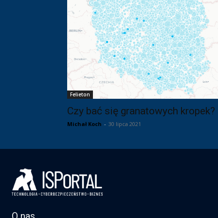
Felieton
Czy bać się granatowych kropek?
Michał Koch
-
30 lipca 2021
O nas