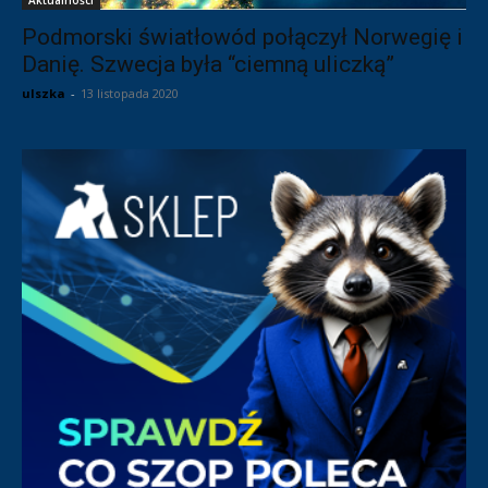
Podmorski światłowód połączył Norwegię i
Danię. Szwecja była “ciemną uliczką”
ulszka
-
13 listopada 2020