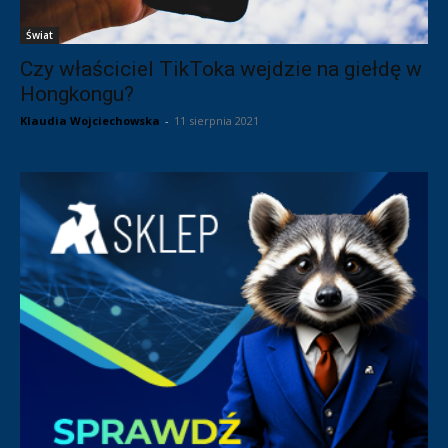
Świat
Czy właściciel TikToka wejdzie na giełdę w
Hongkongu?
Klaudia Wojciechowska
-
11 sierpnia 2021