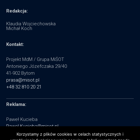
Redakcja:
Klaudia Wojciechowska
Michał Koch
Kontakt:
Projekt MdM / Grupa MiŚOT
Antoniego Józefczaka 29/40
41-902 Bytom
prasa@misot.pl
+48 32 810 20 21
Reklama:
Paweł Kucieba
Pawel.Kucieba@misot.pl
+48 602 495 064
Korzystamy z plików cookies w celach statystycznych i