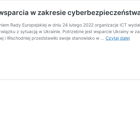
wsparcia w zakresie cyberbezpieczeństw
iem Rady Europejskiej w dniu 24 lutego 2022 organizacje ICT wydał
 związku z sytuacją w Ukrainie. Potrzebne jest wsparcie Ukrainy w
Ukra
j i Wschodniej przedstawiło swoje stanowisko w …
Czytaj dalej
potr
naty
wspa
w
zakr
cybe