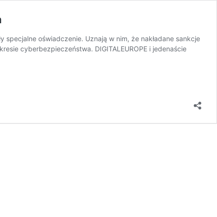
a
y specjalne oświadczenie. Uznają w nim, że nakładane sankcje
 zakresie cyberbezpieczeństwa. DIGITALEUROPE i jedenaście
ina
zebuje
chmiastowego
rcia
esie
rbezpieczeństwa