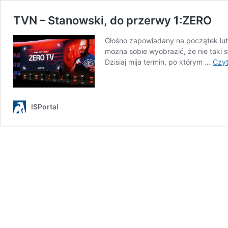
TVN – Stanowski, do przerwy 1:ZERO
Głośno zapowiadany na początek lute
można sobie wyobrazić, że nie taki 
Dzisiaj mija termin, po którym …
Czyt
ISPortal