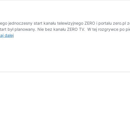
go jednoczesny start kanału telewizyjnego ZERO i portalu zero.pl z
start był planowany. Nie bez kanału ZERO TV. W tej rozgrywce po p
TVN
aj dalej
–
Stanowski,
do
przerwy
1:ZERO