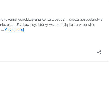
 blokowanie współdzielenia konta z osobami spoza gospodarstwa
niczenia. Użytkownicy, którzy współdzielą konta w serwisie
Netflix
za …
Czytaj dalej
ogłasza
płatne
dzielenie
konta