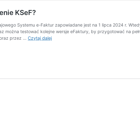
żenie KSeF?
jowego Systemu e-Faktur zapowiadane jest na 1 lipca 2024 r. Wtedy
eraz można testować kolejne wersje eFaktury, by przygotować na peł
Ile
 oraz przez …
Czytaj dalej
przedsiębiorstwa
wydadzą
na
wdrożenie
KSeF?