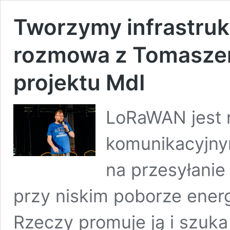
Tworzymy infrastru
rozmowa z Tomasze
projektu MdI
LoRaWAN jest 
komunikacyjn
na przesyłanie
przy niskim poborze energ
Rzeczy promuje ją i szuk