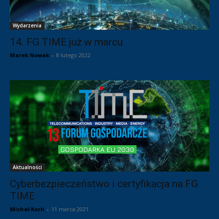
Wydarzenia
14. FG TIME już w marcu
Marek Nowak
-
8 lutego 2022
Aktualności
Cyberbezpieczeństwo i certyfikacja na FG
TIME
Michał Koch
-
11 marca 2021