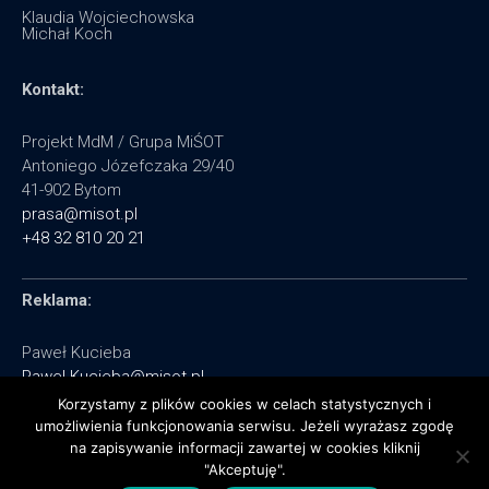
Klaudia Wojciechowska
Michał Koch
Kontakt:
Projekt MdM / Grupa MiŚOT
Antoniego Józefczaka 29/40
41-902 Bytom
prasa@misot.pl
+48 32 810 20 21
Reklama:
Paweł Kucieba
Pawel.Kucieba@misot.pl
+48 602 495 064
Korzystamy z plików cookies w celach statystycznych i
umożliwienia funkcjonowania serwisu. Jeżeli wyrażasz zgodę
na zapisywanie informacji zawartej w cookies kliknij
"Akceptuję".