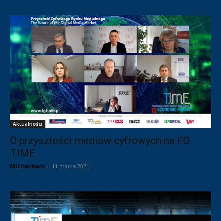
Aktualności
O przyszłości mediów cyfrowych na FG
TIME
Michał Koch
-
11 marca 2021