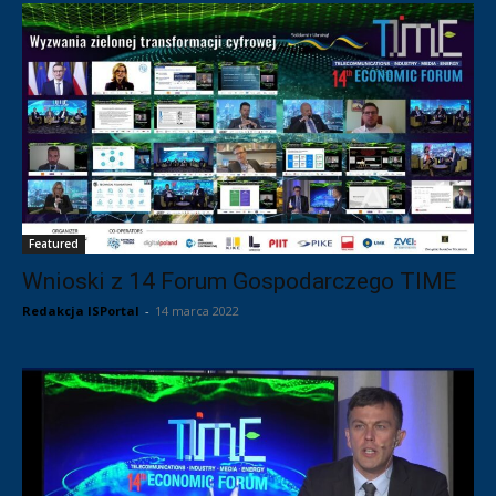
Featured
Wnioski z 14 Forum Gospodarczego TIME
Redakcja ISPortal
-
14 marca 2022