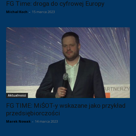
FG Time: droga do cyfrowej Europy
Michał Koch
-
15 marca 2023
Aktualności
FG TIME: MiŚOT-y wskazane jako przykład
przedsiębiorczości
Marek Nowak
-
14 marca 2023