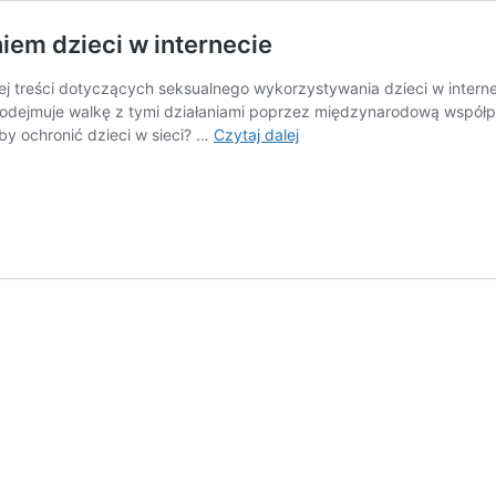
em dzieci w internecie
 treści dotyczących seksualnego wykorzystywania dzieci w internecie
odejmuje walkę z tymi działaniami poprzez międzynarodową współpra
Rząd
 by ochronić dzieci w sieci? …
Czytaj dalej
walczy
z
seksualnym
wykorzystaniem
dzieci
w
internecie