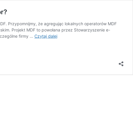
or?
MDF. Przypomnijmy, że agregując lokalnych operatorów MDF
ąskim. Projekt MDF to powołana przez Stowarzyszenie e-
Pierwsza
zczególne firmy …
Czytaj dalej
umowa
BSA
w
Projekcie
MDF.
Jakie
korzyści
widzi
w
tym
lokalny
operator?