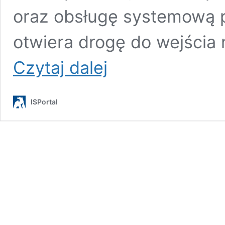
oraz obsługę systemową pr
otwiera drogę do wejścia 
Nowa
Czytaj dalej
jakość
mobilnych
usług
ISPortal
dla
operatorów.
KoalaTel
już
działa
i
przynosi
korzyści