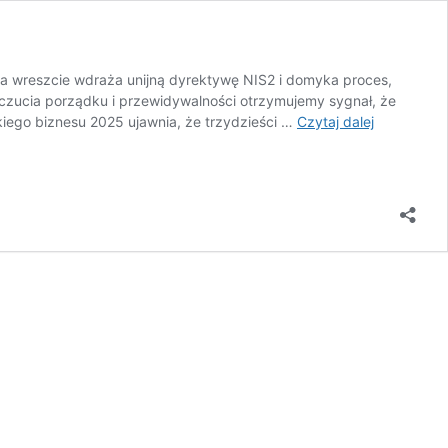
 wreszcie wdraża unijną dyrektywę NIS2 i domyka proces,
czucia porządku i przewidywalności otrzymujemy sygnał, że
NIS2
iego biznesu 2025 ujawnia, że trzydzieści …
Czytaj dalej
wciąż
poza
zasięgiem
wielu
firm