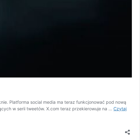
niknie. Platforma social media ma teraz funkcjonować pod nową
ących w serii tweetów. X.com teraz przekierowuje na …
Czytaj