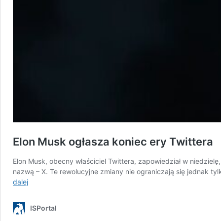
Elon Musk ogłasza koniec ery Twittera
Elon Musk, obecny właściciel Twittera, zapowiedział w niedziel
nazwą – X. Te rewolucyjne zmiany nie ograniczają się jednak t
Elon
dalej
Musk
ogłasza
ISPortal
koniec