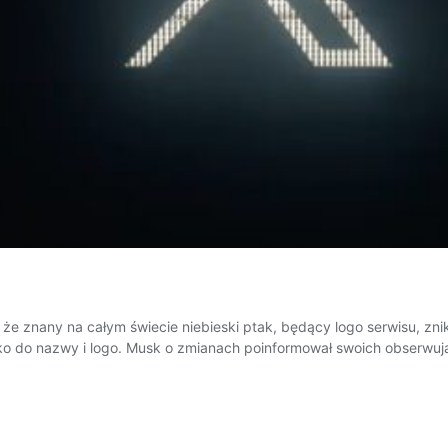
ę, że znany na całym świecie niebieski ptak, będący logo serwisu, z
ylko do nazwy i logo. Musk o zmianach poinformował swoich obserwuj