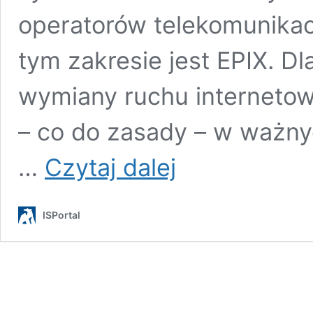
operatorów telekomunika
tym zakresie jest EPIX. D
wymiany ruchu internetow
– co do zasady – w ważny
6
…
Czytaj dalej
powodów,
dla
których
ISPortal
warto
korzystać
z
węzła
EPIX